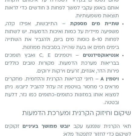
שהם נשמרים בקירור לשמירה על איכותם ולקחת
אותם באופן עקבי למשך לפחות 3 חודשים כדי לראות
תוצאות משמעותיות.
שתיית מים מספקת
– התייבשות, אפילו קלה,
משפיעה מיידית על כמות ואיכות הדמעות. יש לשתות
לפחות 8-10 כוסות מים ביום, ולהגביר את השתייה
בימים חמים או בעת שהייה בסביבות ממוזגות.
אנטיאוקסידנטים
– ויטמינים C, E ואבץ תומכים
בבריאות מערכת הדמעות. מקורות טובים כוללים
פירות הדר, אגוזים, זרעים וירקות ירוקים.
ויטמין A
– חיוני לבריאות הקרנית והלחמית. מחקרים
מראים כי מחסור בוויטמין זה עלול להוביל ליובש. ניתן
למצוא אותו במזונות כתומים-כתומים כמו גזר, דלעת
ובטטה.
שיקום וחיזוק הקרנית ומערכת הדמעות
תאי הקרנית שנפגעו עקב
יובש ממושך בעיניים
זקוקים
לשיקום כדי לחזור לתפקוד מלא: