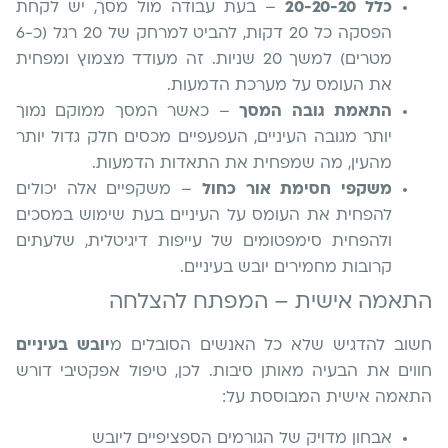
כלל 20-20-20
– בעת עבודה מול מסך, יש לקחת
הפסקה כל 20 דקות, להביט למרחק של 20 רגל (כ-6
מטרים) למשך 20 שניות. זה מעודד מצמוץ ומפחית
את העומס על מערכת הדמעות.
התאמת גובה המסך
– כאשר המסך ממוקם נמוך
יותר מגובה העיניים, העפעפיים מכסים חלק גדול יותר
מהעין, מה שמפחית את התאדות הדמעות.
משקפי חסימת אור כחול
– משקפיים אלה יכולים
להפחית את העומס על העיניים בעת שימוש במסכים
ולהפחית סימפטומים של עייפות דיגיטלית, שלעתים
קרובות מחמירים יובש בעיניים.
התאמה אישית – המפתח להצלחה
חשוב להדגיש שלא כל האנשים הסובלים מ
יובש בעיניים
חווים את הבעיה מאותן סיבות. לכן, טיפול אפקטיבי דורש
התאמה אישית המבוססת על:
אבחון מדויק של הגורמים הספציפיים ליובש