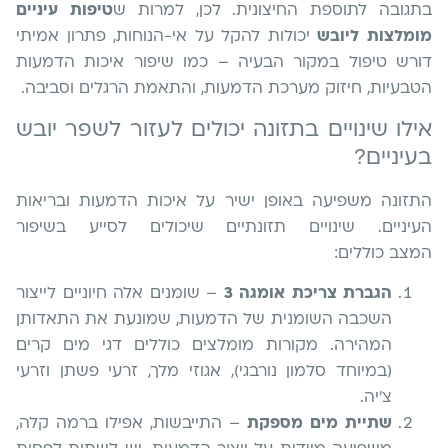
בתגובה לתוספת החיצונית. לכן, למרות ש
טיפות עיניים
מומלצות ליובש
יכולות להקל על אי-הנוחות, פתרון אמיתי
דורש טיפול במקור הבעיה – כמו שיפור איכות הדמעות
הטבעיות, חיזוק מערכת הדמעות, והתאמת הרגלים וסביבה.
אילו שינויים בתזונה יכולים לעזור לשפר יובש
בעיניים?
התזונה משפיעה באופן ישיר על איכות הדמעות ובריאות
העיניים. שינויים תזונתיים שיכולים לסייע בשיפור
המצב כוללים:
הגברת צריכת אומגה 3
– שומנים אלה חיוניים לייצור
השכבה השומנית של הדמעות, שמונעת את התאדותן
המהירה. מקורות מומלצים כוללים דגי מים קרים
(במיוחד סלמון נורבגי), אגוזי מלך, זרעי פשתן וזרעי
צ'יה.
שתיית מים מספקת
– התייבשות, אפילו ברמה קלה,