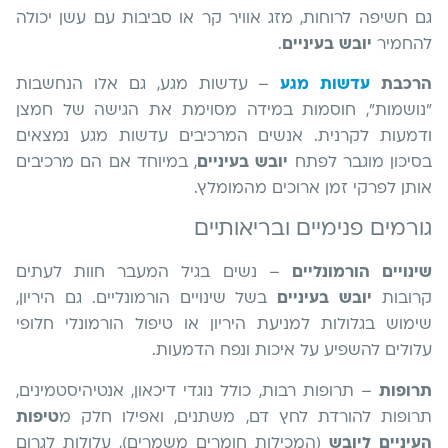
גם חשיפה לרוחות, מזג אוויר קר או סביבות עם עשן יכולה
להחמיר
יובש בעיניים
.
הרכבת
עדשות מגע
– עדשות מגע, גם אלו הנחשבות
"נושמות", חוסמות במידה מסוימת את הגישה של חמצן
ודמעות לקרנית. אנשים המרכיבים עדשות מגע נמצאים
בסיכון מוגבר לפתח
יובש בעיניים
, במיוחד אם הם מרכיבים
אותן לפרקי זמן ארוכים מהמומלץ.
גורמים פנימיים ובריאותיים
שינויים הורמונליים
– נשים בגיל המעבר חוות לעתים
קרובות
יובש בעיניים
בשל שינויים הורמונליים. גם היריון,
שימוש בגלולות למניעת היריון או טיפול הורמונלי חלופי
עלולים להשפיע על איכות ונפח הדמעות.
תרופות
– תרופות רבות, כולל נוגדי דיכאון, אנטיהיסטמינים,
תרופות להורדת לחץ דם, משתנים, ואפילו חלק מ
טיפות
העיניים ליובש
(המכילות חומרים משמרים), עלולות לגרום