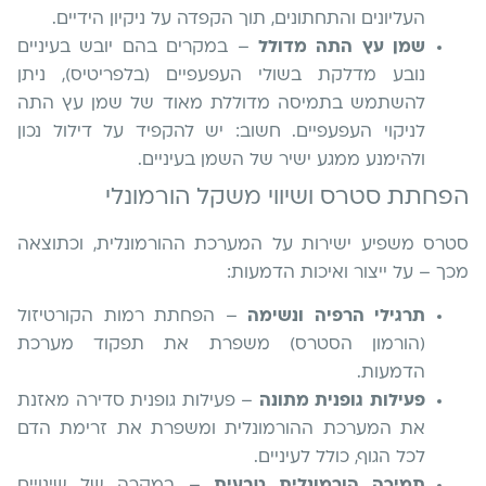
העליונים והתחתונים, תוך הקפדה על ניקיון הידיים.
שמן עץ התה מדולל
– במקרים בהם יובש בעיניים
נובע מדלקת בשולי העפעפיים (בלפריטיס), ניתן
להשתמש בתמיסה מדוללת מאוד של שמן עץ התה
לניקוי העפעפיים. חשוב: יש להקפיד על דילול נכון
ולהימנע ממגע ישיר של השמן בעיניים.
הפחתת סטרס ושיווי משקל הורמונלי
סטרס משפיע ישירות על המערכת ההורמונלית, וכתוצאה
מכך – על ייצור ואיכות הדמעות:
תרגילי הרפיה ונשימה
– הפחתת רמות הקורטיזול
(הורמון הסטרס) משפרת את תפקוד מערכת
הדמעות.
פעילות גופנית מתונה
– פעילות גופנית סדירה מאזנת
את המערכת ההורמונלית ומשפרת את זרימת הדם
לכל הגוף, כולל לעיניים.
תמיכה הורמונלית טבעית
– במקרה של שינויים