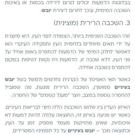
בבלוטות הדמעות יכולים לגרום לירידה בכמות או באיכות
השכבה המימית, ובכך לתרום ליצירת
יובש
.
3. השכבה הרירית (מוצינית)
זוהי השכבה הפנימית ביותר, הצמודה לפני העין. היא מיוצרת
על ידי תאים מיוחדים בלחמית העין ותפקידה העיקרי הוא
לאפשר לחלק המימי של הדמעות להתפרס באופן אחיד על
פני העין. ללא שכבה זו, הדמעות היו נקוות לטיפות במקום
להתפרס כשכבה אחידה.
כאשר תאי האפיטל של הקרנית נחלשים (למשל בשל
יובש
בעיניים
ממושך), השכבה הרירית נפגעת, מה שמוביל
להחמרה נוספת במצב, ויוצר "מעגל קסמים" של החמרה.
האיזון העדין בין שלוש השכבות הללו חיוני לבריאות העיניים.
כאשר יש פגיעה באיזון זה, התוצאה עלולה להיות דמעות לא
איכותיות, שאינן מחזיקות מעמד מספיק זמן על העין,
וכתוצאה מכך –
יובש בעיניים
על כל תסמיניו המטרידים.