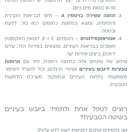
משפיעה מיידית על ייצור הדמעות. יש לשתות לפחות
8-10 כוסות מים ביום.
תזונה עשירה בויטמין A
– חיוני לבריאות הקרנית
והלחמית. נמצא במזונות כתומים כמו גזר, דלעת
ובטטה.
אנטיאוקסידנטים
– ויטמינים C ו-E, לוטאין וזאקסנטין
תומכים בבריאות העיניים. נמצאים בפירות הדר, עלים
ירוקים, ביצים ופירות יער.
שילוב של שינויים אלה בתזונה היומית, יחד עם
תרופות
טבעיות ליובש בעיניים
ושינויי הרגלים, יכול להוביל לשיפור
משמעותי בלחות העיניים ובתפקוד מערכת הדמעות
הטבעית.
רוצים לטפל אחת ולתמיד ביובש בעיניים
בשיטה הטבעית?
אנו מזמינים אתכם לפגישת ייעוץ ללא עלות!