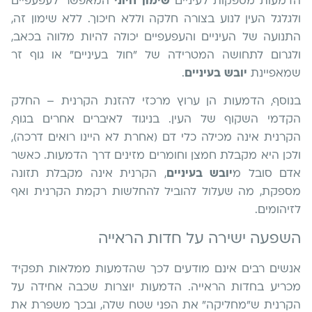
הדמעות מספקות לעיניים
שימון חיוני
המאפשר לעפעפיים
ולגלגל העין לנוע בצורה חלקה וללא חיכוך. ללא שימון זה,
התנועה של העיניים והעפעפיים יכולה להיות מלווה בכאב,
ולגרום לתחושה המטרידה של "חול בעיניים" או גוף זר
שמאפיינת
יובש בעיניים
.
בנוסף, הדמעות הן ערוץ מרכזי להזנת הקרנית – החלק
הקדמי השקוף של העין. בניגוד לאיברים אחרים בגוף,
הקרנית אינה מכילה כלי דם (אחרת לא היינו רואים דרכה),
ולכן היא מקבלת חמצן וחומרים מזינים דרך הדמעות. כאשר
אדם סובל מ
יובש בעיניים
, הקרנית אינה מקבלת תזונה
מספקת, מה שעלול להוביל להחלשות רקמת הקרנית ואף
לזיהומים.
השפעה ישירה על חדות הראייה
אנשים רבים אינם מודעים לכך שהדמעות ממלאות תפקיד
מכריע בחדות הראייה. הדמעות יוצרות שכבה אחידה על
הקרנית ש"מחליקה" את הפני שטח שלה, ובכך משפרת את