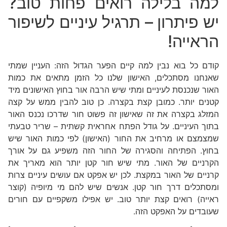
למה בלילה רואים פחות טוב?
יש פיתרון – תרגיל עיניים לשיפור
הראייה!
קודם כל בוא נבין למה קיים הפער הגדול הזה: העניין שמתי
שאנחנו מסתכלים, האישון שלנו כל הזמן מתאים את כמות
האור שנכנסת לעיניים ומתי שיש הרבה אור בחוץ האישונים מיד
קטנים יותר. כמובן קצת בקצרה. כן טוב להבין ממש על קצה
המזלג בקצרה את זה שאישון זה פשוט חור שדרכו נכנס האור
בתוך העיניים. על גודל הפתח אחראית קשתית – שריר טבעתי
שמצמצם או מרחיב את החור (האישון) לפי כמות האור שיש
בחוץ. הפתיחה והסגירה של החור הזה משפיע גם על אורך
הקרניים של האור. מתי שיש חור קטן יותר הוא מאריך את
קרניים של האור במקצת. לכן יש אפקט אם עושים עיניים צרות
ומסתכלים דרך חור קטן. אנשים שיש להם מי מיופיה (קוצר
ראייה) רואים קצת יותר טוב. יש אפילו משקפיים עם חורים
שעובדים על האפקט הזה.