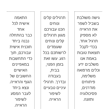
גישה משולבת
תרגילים קלים
התאמה
בשביל לשפר
ונוחים
אישית לכל
את הראייה
הכנו עבורכם
אחד
לא מספיק
מגוון תרגילים
כבר בהתחלה
תרגיל אחד.
קלים ונוחים
נבנה ביחד
בכדי לקבל
שעומדים
תוכנית אישית
תוצאות טובות
לרשותכם בכל
עבורכם, תוך
באמת אנו
רגע. עשו זאת
כדי התחשבות
משלבים ידע
בזמן הפנוי,
במאפיינים
וכלים מרפואה
בבית,
האישיים
משלימה,
בעבודה
החשובים של
פיתוחים
ובדרך. תרגילי
הגוף והראייה.
מודרנים,
עיניים טבעיים
ונצא ביחד
פסיכולוגיה
לשיפור
לעבר המסע
ותזונה.
הראייה.
לשיפור
הראייה.