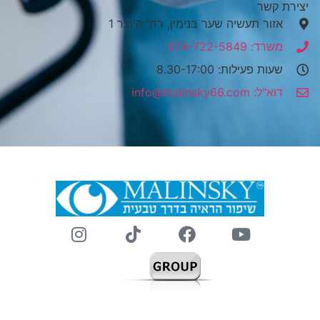
יצירת קשר
אזור תעשיה שער בנימין, רח' היוצר 1
משרד: 074-722-5849
שעות פעילות: 8.30-17:00
דוא"ל: info@malinsky66.com
קידום אורגני
|
קידום אתרים