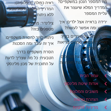
מה המספר הנכון במשקפיים?
ראיה כפולה (דיפלופיה):
המדריך המלא שיעצור את
המדריך המלא לטיפול טבעי
עליית המספר
ללא ניתוח
ירידה בראייה אצל ילדים: איך
צילינדר: מה זה בכלל, ואיך
למנוע ומה אפשר לעשות?
מטפלים בזה?
איך לשמור על העיניים בקיץ:
ניתוח לייזר להסרת משקפיים:
המדריך המלא לעיניים בריאות
איך זה עובד ומה הסכנות
בעונה החמה
הסרת משקפיים בדרך
קוצר ראייה: ארבעת הדרכים
הטבעית: כל מה שצריך לדעת
להתמודד | יתרונות, חסרונות
על התוכנית של מכון מלינסקי
מידע נוסף
עמוד הבית
אודות שיטת מלינסקי
משובים והמלצות
הצהרת נגישות
מדיניות פרטיות