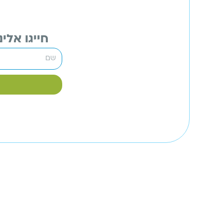
חייגו אלינו 074-722-5849 / מלאו פרטיכם וניצור ק