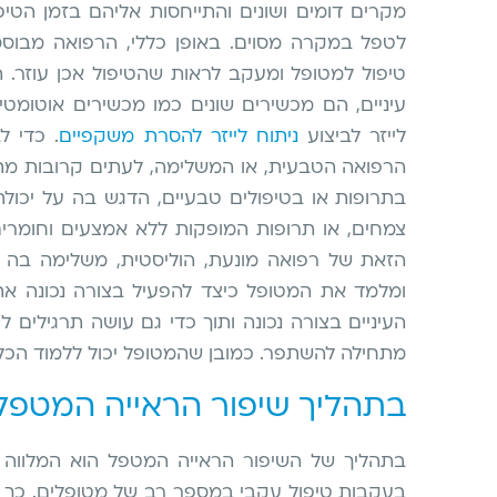
מקרים דומים ושונים והתייחסות אליהם בזמן הטיפ
לטפל במקרה מסוים. באופן כללי, הרפואה מבוס
טיפול למטופל ומעקב לראות שהטיפול אכן עוזר.
עיניים, הם מכשירים שונים כמו מכשירים אוטומטיי
לייזר לביצוע
ניתוח לייזר להסרת משקפיים
. כדי ל
הרפואה הטבעית, או המשלימה, לעתים קרובות מתי
בתרופות או בטיפולים טבעיים, הדגש בה על יכו
צמחים, או תרופות המופקות ללא אמצעים וחומרים
הזאת של רפואה מונעת, הוליסטית, משלימה בה
ומלמד את המטופל כיצד להפעיל בצורה נכונה את
העיניים בצורה נכונה ותוך כדי גם עושה תרגילים 
מתחילה להשתפר. כמובן שהמטופל יכול ללמוד הכל ב
בתהליך שיפור הראייה המטפל 
בתהליך של השיפור הראייה המטפל הוא המלווה ש
בעקבות טיפול עקבי במספר רב של מטופלים. כך