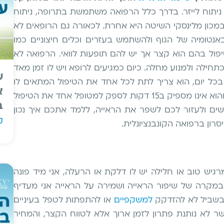
יתוח לייזר. בדרך כלל הרפואה משתמשת בתרופה, ניתוח
במכון מלינסקי השיטה היא אחרת. לכאורה גם הרופאים לא
נטומיה של הגוף ולהשתמש בעזרים וכלים חיצוניים כמו
יפול בהם הוא קצר אך יש להם תופעות לוואי. הרפואה לא
חילה ולמנוע מחלה. כיום כמגיעים לרופא ויש לו זמן מאד
ש
כל יום, הוא צריך לתת לכל אחד את הטיפול המתאים לו
א
בצורה מהירה מאד. מחוץ לחדרו מצטבר תור ארוך והוא אינו מספיק ב15 דקות לספק למטופל אחד את הטיפול
ב
שים ולעזור לכם לשפר את הראייה, ללמד אתכם איך נכון
ק
סרון ברפואה הקונבנציונלית.
יש טוב או חלילה יש לו דלקת או הרעלה, אני מיד פונה
במקרה של שיפור הראייה ושמירה על הראייה אני מעדיף
ם בשביל לא להזדקק
למשקפיים
או להתפתות לטפל בעיניים
 לא נותנת פתרון לזמן ארוך אלא לטווח הקצר, והמחיר