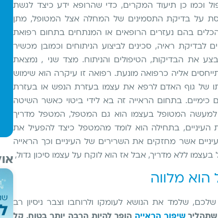
ול וכמו כן תיעוד המקרים, כדי שהרופא ידע כיצד לגשת
סת על בדיקת התסמינים של המחלה אצל המטופל, מתן
 הכלים בהם נעזרים הרופאים או המנתחים בתחום רפואת
ם לבדיקת ראיה, סכינים לביצוע הניתוחים וכמובן מכשיר
בצע את הבדיקות, הטיפולים והניתוח. מצד שני , נמצאת
יחסים אליה כרפואה מונעת. רפואה זו עיקרה הוא שימוש
י
לתו של גוף האדם לרפא את עצמו בעזרת הנפש או בעזרת
ה
 כימיים. בתחום הראייה זה בא לידי ביטוי כאשר השיטה
 למעשה המטופל בעצמו הוא גם המטפל, המטפל מדריך
 העיניים, בתחילה הוא לומד מהמטפל כיצד להפעיל את
לעיניים אשר מחזקים את השרירים של העיניים וכך הראייה
עצמו ללא מדריך, אבל אז הוא לוקח על עצמו סיכון גדול,
אול
הוא מלווה
לכם, שלמד את הנושא לעומקו ולרוחבו וצבר ניסיון רב
שתהליך
שיפור הראייה
הופך להיות הרבה יותר בטוח, קל