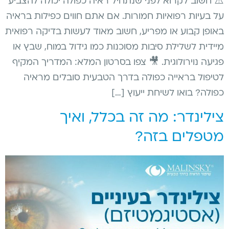
⚠️ חשוב לקרוא לפני שנתחיל ראיה כפולה יכולה להצביע
על בעיות רפואיות חמורות. אם אתם חווים כפילות בראיה
באופן קבוע או מפריע, חשוב מאוד לעשות בדיקה רפואית
מיידית לשלילת סיבות מסוכנות כמו גידול במוח, שבץ או
פגיעה נוירולוגית. 🎥 צפו בסרטון המלא: המדריך המקיף
לטיפול בראייה כפולה בדרך הטבעית סובלים מראיה
כפולה? בואו לשיחת ייעוץ […]
צילינדר: מה זה בכלל, ואיך
מטפלים בזה?