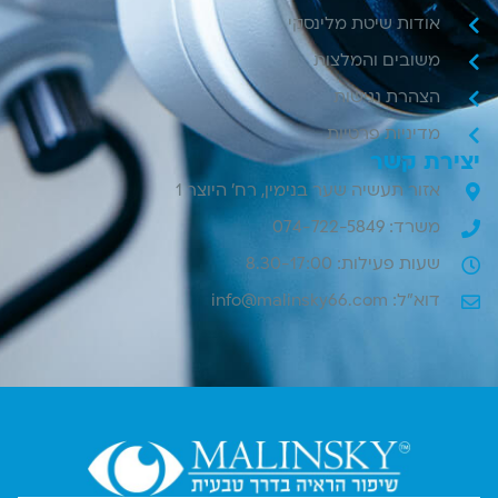
אודות שיטת מלינסקי
משובים והמלצות
הצהרת נגישות
מדיניות פרטיות
יצירת קשר
אזור תעשיה שער בנימין, רח' היוצר 1
משרד: 074-722-5849
שעות פעילות: 8.30-17:00
דוא"ל: info@malinsky66.com