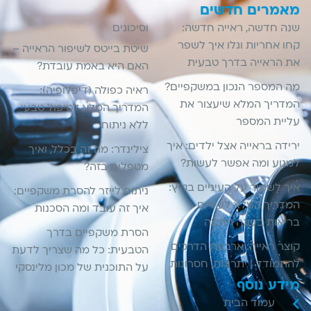
מאמרים חדשים
שנה חדשה, ראייה חדשה:
וסיכונים
קחו אחריות וגלו איך לשפר
שיטת בייטס לשיפור הראייה –
את הראייה בדרך טבעית
האם היא באמת עובדת?
מה המספר הנכון במשקפיים?
ראיה כפולה (דיפלופיה):
המדריך המלא שיעצור את
המדריך המלא לטיפול טבעי
עליית המספר
ללא ניתוח
ירידה בראייה אצל ילדים: איך
צילינדר: מה זה בכלל, ואיך
למנוע ומה אפשר לעשות?
מטפלים בזה?
איך לשמור על העיניים בקיץ:
ניתוח לייזר להסרת משקפיים:
המדריך המלא לעיניים
איך זה עובד ומה הסכנות
בריאות בעונה החמה
הסרת משקפיים בדרך
קוצר ראייה: ארבעת הדרכים
הטבעית: כל מה שצריך לדעת
להתמודד | יתרונות, חסרונות
על התוכנית של מכון מלינסקי
מידע נוסף
עמוד הבית