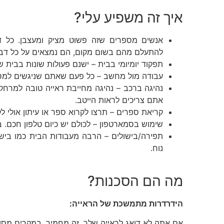
איך זה משפיע עלי?
אנשים מספרים שזה פשוט מציק ומעצבן. כל ד
להתעלם מהם בשום מקום, הם נמצאים על כל דב
תפקוד יומיומי בבית – ישנם פעולות שונות בבית 
עבודה מול מחשב – כל פעם שאתם שניגשים למס
נהיגה ברכב – נהיגה מחייבת ראייה טובה למרחק
אתם צריכים לראות הייטב.
קריאת ספרים – תרצו לקרוא ספר או עיתון אולי 
שימוש בסמארטפון – לכולם יש כיום טלפון חכם. ב
תפירה/בישולים – הרבה מעבודות הבית כמו בישו
נוח.
מה הם הסכנות?
הידרדרות מתמשכת של הראייה:
אם אתה לא דואג לראייה שלך, זה מחמיר. במקרים מסוימ