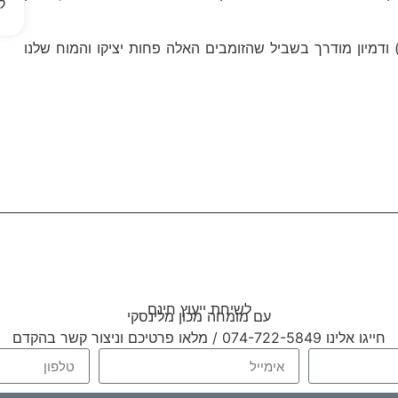
ק
) טיפול פסיכוסומטי: כלים מפסיכולוגיה מעשית (NLP) ודמיון מודרך ‏בשביל שהזומבים האלה פחות יציקו והמוח שלנו
לשיחת ייעוץ חינם
עם מומחה מכון מלינסקי
חייגו אלינו 074-722-5849 / מלאו פרטיכם וניצור קשר בהקדם