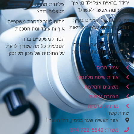
ירידה בראייה אצל ילדים: איך
צילינדר: מה זה בכלל, ואיך
למנוע ומה אפשר לעשות?
מטפלים בזה?
איך לשמור על העיניים בקיץ:
ניתוח לייזר להסרת משקפיים:
המדריך המלא לעיניים בריאות
איך זה עובד ומה הסכנות
בעונה החמה
הסרת משקפיים בדרך
קוצר ראייה: ארבעת הדרכים
הטבעית: כל מה שצריך לדעת
להתמודד | יתרונות, חסרונות
על התוכנית של מכון מלינסקי
מידע נוסף
עמוד הבית
אודות שיטת מלינסקי
משובים והמלצות
הצהרת נגישות
מדיניות פרטיות
יצירת קשר
אזור תעשיה שער בנימין, רח' היוצר 1
משרד: 074-722-5849