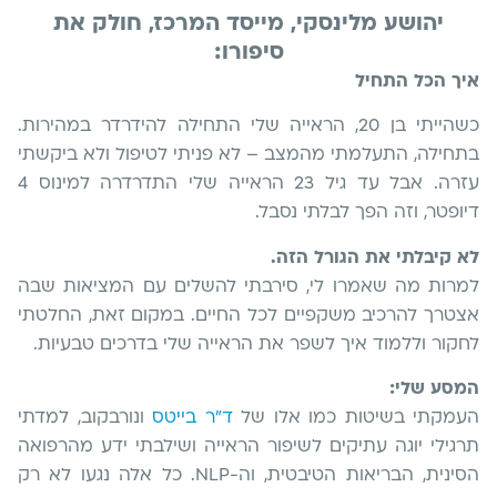
יהושע מלינסקי, מייסד המרכז, חולק את
סיפורו:
איך הכל התחיל
כשהייתי בן 20, הראייה שלי התחילה להידרדר במהירות.
בתחילה, התעלמתי מהמצב – לא פניתי לטיפול ולא ביקשתי
עזרה. אבל עד גיל 23 הראייה שלי התדרדרה למינוס 4
דיופטר, וזה הפך לבלתי נסבל.
לא קיבלתי את הגורל הזה.
למרות מה שאמרו לי, סירבתי להשלים עם המציאות שבה
אצטרך להרכיב משקפיים לכל החיים. במקום זאת, החלטתי
לחקור וללמוד איך לשפר את הראייה שלי בדרכים טבעיות.
המסע שלי:
העמקתי בשיטות כמו אלו של
ד"ר בייטס
ונורבקוב, למדתי
תרגילי יוגה עתיקים לשיפור הראייה ושילבתי ידע מהרפואה
הסינית, הבריאות הטיבטית, וה-NLP. כל אלה נגעו לא רק