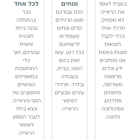
ונוחים
לכל אחד
בשביל לשפר
את הראייה
הכנו עבורכם
כבר
לא מספיק
מגוון תרגילים
בהתחלה
תרגיל אחד.
קלים ונוחים
נבנה ביחד
בכדי לקבל
שעומדים
תוכנית
תוצאות
לרשותכם
אישית
טובות באמת
בכל רגע. עשו
עבורכם, תוך
אנו משלבים
זאת בזמן
כדי
ידע וכלים
הפנוי, בבית,
התחשבות
מרפואה
בעבודה
במאפיינים
משלימה,
ובדרך. תרגילי
האישיים
פיתוחים
עיניים טבעיים
החשובים של
מודרנים,
לשיפור
הגוף והראייה.
פסיכולוגיה
הראייה.
ונצא ביחד
ותזונה.
לעבר המסע
לשיפור
הראייה.