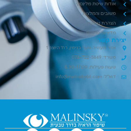
אודות שיטת מלינסקי
משובים והמלצות
הצהרת נגישות
מדיניות פרטיות
יצירת קשר
אזור תעשיה שער בנימין, רח' היוצר 1
משרד: 074-722-5849
שעות פעילות: 8.30-17:00
דוא"ל: info@malinsky66.com