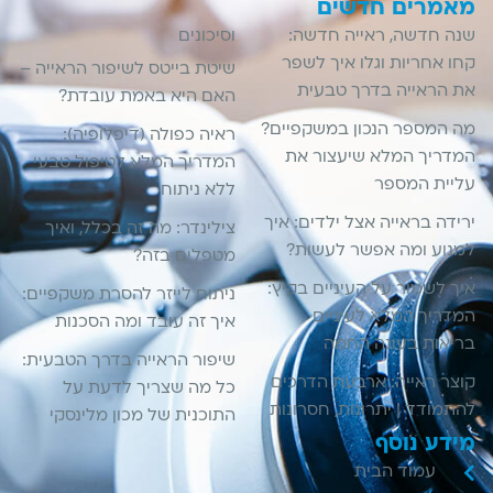
מאמרים חדשים
שנה חדשה, ראייה חדשה:
וסיכונים
קחו אחריות וגלו איך לשפר
שיטת בייטס לשיפור הראייה –
את הראייה בדרך טבעית
האם היא באמת עובדת?
מה המספר הנכון במשקפיים?
ראיה כפולה (דיפלופיה):
המדריך המלא שיעצור את
המדריך המלא לטיפול טבעי
עליית המספר
ללא ניתוח
ירידה בראייה אצל ילדים: איך
צילינדר: מה זה בכלל, ואיך
למנוע ומה אפשר לעשות?
מטפלים בזה?
איך לשמור על העיניים בקיץ:
ניתוח לייזר להסרת משקפיים:
המדריך המלא לעיניים
איך זה עובד ומה הסכנות
בריאות בעונה החמה
שיפור הראייה בדרך הטבעית:
קוצר ראייה: ארבעת הדרכים
כל מה שצריך לדעת על
להתמודד | יתרונות, חסרונות
התוכנית של מכון מלינסקי
מידע נוסף
עמוד הבית