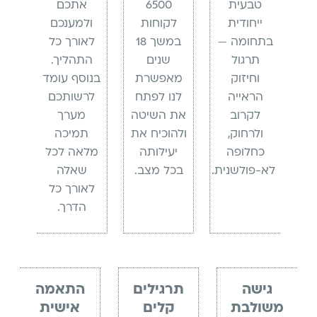
טבעית
6500
אתכם
ייחודית
לקוחות
ולמענכם
בתחומה —
במשך 18
לאורך כל
תרגול
שנים
התהליך.
וחיזוק
מאפשרת
בנוסף עומד
הראייה
לנו לפתח
לרשותכם
לקרוב
את השיטה
מערך
ולרחוק,
ולהוכיח את
תמיכה
כחלופה
יעילותה
מלאה לכל
לא-פולשנית.
בכל מצב.
שאלה
לאורך כל
הדרך.
גישה
תרגילים
התאמה
משולבת
קלים
אישית