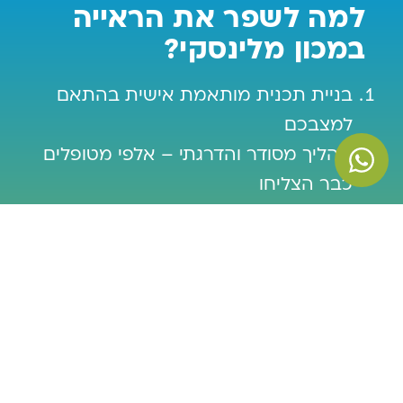
למה לשפר את הראייה
במכון מלינסקי?
בניית תכנית מותאמת אישית בהתאם
למצבכם
תהליך מסודר והדרגתי – אלפי מטופלים
כבר הצליחו
גישה הוליסטית: טיפול פיזיולוגי, טיפול
דרך התת מודע, איזון אנרגטי ועוד
גם הסרת משקפיים וגם שיפור בריאות
העיניים
ליווי ופיקוח צמוד של המומחה להורדת
משקפיים
תרגולים קלים ואפקטיבים מהבית ובליווי