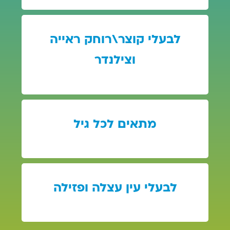
לבעלי קוצר\רוחק ראייה
וצילנדר
מתאים לכל גיל
לבעלי עין עצלה ופזילה